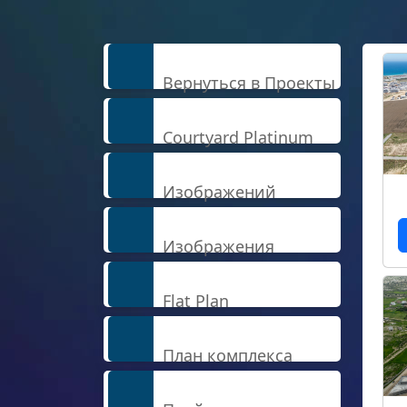
Вернуться в Проекты
Courtyard Platinum
Изображений
Изображения
Flat Plan
План комплекса