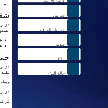
قائمة الاسعار
سيجد ا
شقق
فهرس
دي-بوي
خريطة الموقع
الشقق 
شق
فيديو
شق
جمي
۳٦۰
دي-بوي
لتلبية
حالة البناء
مساحا
دي-بوي
في قلب