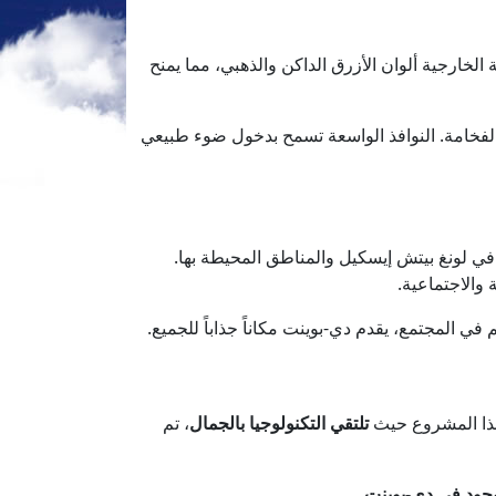
 الخارجية ألوان الأزرق الداكن والذهبي، مما يمنح
والفخامة. النوافذ الواسعة تسمح بدخول ضوء طبيعي
ي لونغ بيتش إيسكيل والمناطق المحيطة بها.
والاجتماعية.
 المجتمع، يقدم دي-بوينت مكاناً جذاباً للجميع.
 هذا المشروع حيث
تلتقي التكنولوجيا بالجمال
، تم
وجود في دي-بوينت
.