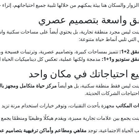
لزوار والسكان هنا بيئة يمكنهم من خلالها تلبية جميع احتياجاتهم، إثراء 
 واسعة بتصميم عصري
نت ليس مجرد منطقة تجارية، بل يحتوي أيضاً على مساحات سكنية واس
التي تلبي أنماط حياة متنوعة:
ق 2+1:
تتميز بمساحات كبيرة، وتصاميم عصرية، وترتيبات فسيحة وم
ق ستوديو و1+1:
مدمجة ولكنها عملية، تعكس كل ديناميكيات الحياة ا
ع احتياجاتك في مكان واحد
نت ليس فقط منطقة سكنية، بل هو أيضاً
مركز حياة متكامل ومجهز با
 احتياجات الشركات الحديثة.
ت المكاتب
مجهزة بأحدث التقنيات، وتوفر خيارات استخدام مرنة تزيد 
نت يجمع بين علامات تجارية مميزة، ويقدم هيكلًا وظيفيًا ومنظمًا يجمع ب
 الحياة الاجتماعية، توجد
مقاهي ومطاعم وأماكن ترفيهية بتصاميم ع