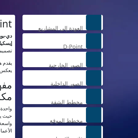
int
العودة إلى المشاريع
دي-بوي
إيسكي
D-Point
تصميمه
يقدم ه
الصور الخارجية
يعكس د
مفه
الصور الداخلية
مكا
مخطط الشقة
واحدة 
حيث يت
مخطط الموقع
واسعة،
الأعما