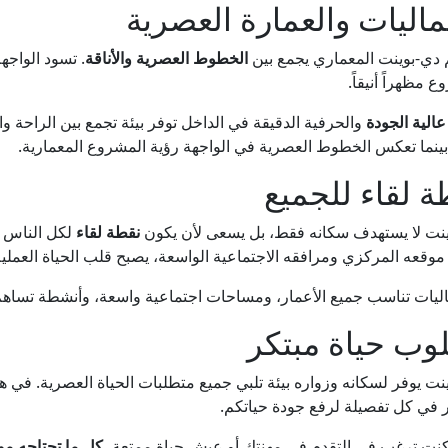
ماليات والعمارة العصرية
دي-بوينت المعماري يجمع بين
الخطوط العصرية والأناقة
. تسود الواجهة
 مظهراً أنيقاً.
عالية الجودة
والحرفية الدقيقة في الداخل توفر بيئة تجمع بين الراحة 
بينما تعكس الخطوط العصرية في الواجهة رؤية المشروع المعمارية.
ة لقاء للجميع
نت لا يستهدف سكانه فقط، بل يسعى لأن يكون
نقطة لقاء
لكل الناس ف
وقعه المركزي ومرافقه الاجتماعية الواسعة، يصبح قلب الحياة العملية 
ليات تناسب جميع الأعمار، ومساحات اجتماعية واسعة، وأنشطة تساهم في
وب حياة مبتكر
نت يوفر لسكانه وزواره بيئة تلبي جميع متطلبات الحياة العصرية. في
ر في كل تفصيلة لرفع جودة حياتكم.
نت ترغب في التقدم في مهنتك أو عيش حياة ممتعة،
كل ما تحتاجه م