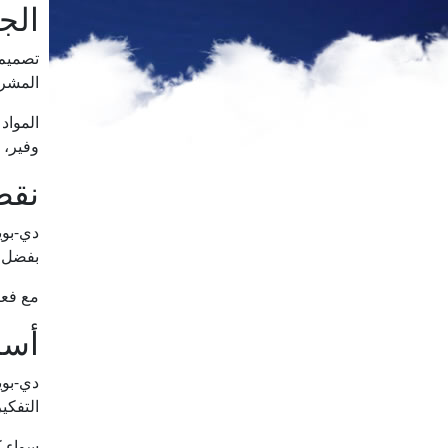
الج
تصميم 
المشروع
المواد
وفير، 
نقط
دي-بوي
بفضل م
مع فعا
أسل
دي-بوي
التفكي
سواء ك