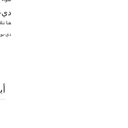
دي-ب
هنا تت
دي-بوي
أب