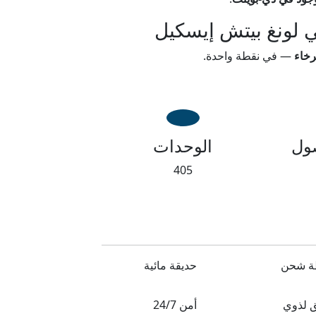
ي لونغ بيتش إيسكيل
رخاء
— في نقطة واحدة.
صول
الوحدات
405
 شحن
حديقة مائية
 لذوي
أمن 24/7