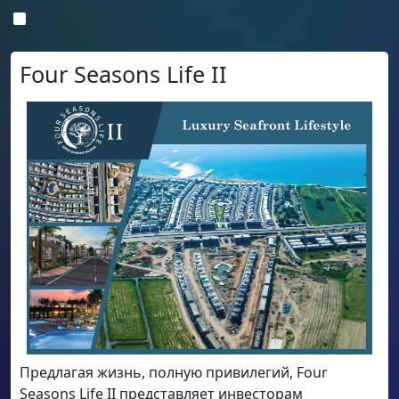
Four Seasons Life II
Предлагая жизнь, полную привилегий, Four
Seasons Life II представляет инвесторам