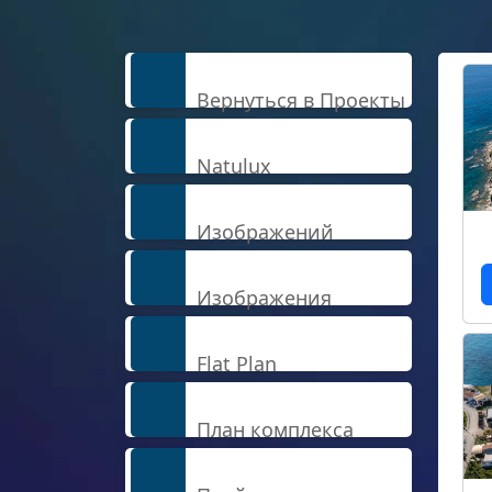
Вернуться в Проекты
Natulux
Изображений
Изображения
Flat Plan
План комплекса