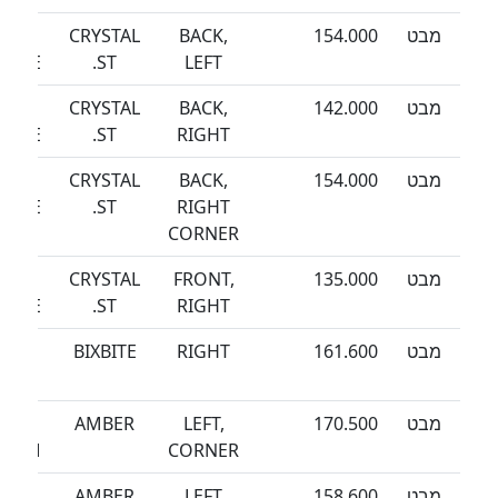
מבט
154.000
BACK,
CRYSTAL
SEA
EEZE
ST.
LEFT
מבט
142.000
BACK,
CRYSTAL
SEA
EEZE
ST.
RIGHT
מבט
154.000
BACK,
CRYSTAL
SEA
EEZE
ST.
RIGHT
CORNER
מבט
135.000
FRONT,
CRYSTAL
SEA
EEZE
ST.
RIGHT
מבט
161.600
RIGHT
BIXBITE
SEA
TONE
מבט
170.500
LEFT,
AMBER
SEA
TORM
CORNER
מבט
158.600
LEFT
AMBER
SEA