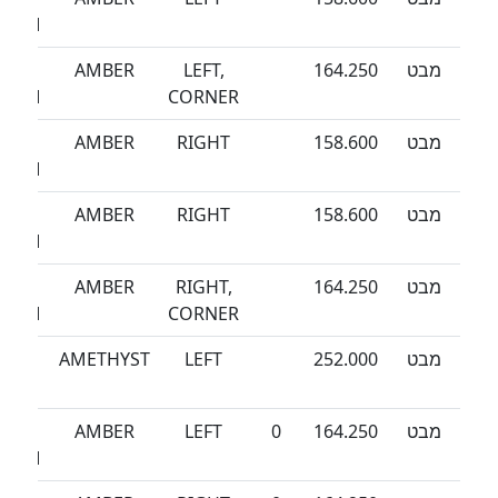
TORM
מבט
164.250
LEFT,
AMBER
SEA
TORM
CORNER
מבט
158.600
RIGHT
AMBER
SEA
TORM
מבט
158.600
RIGHT
AMBER
SEA
TORM
מבט
164.250
RIGHT,
AMBER
SEA
TORM
CORNER
מבט
252.000
LEFT
AMETHYST
SEA
WAN
מבט
164.250
0
LEFT
AMBER
SEA
TORM