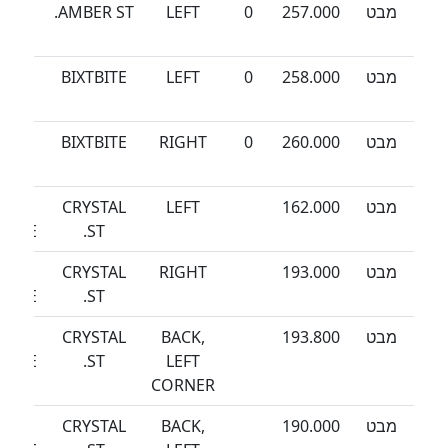
מבט
257.000
0
LEFT
AMBER ST.
SEA
WAN
מבט
258.000
0
LEFT
BIXTBITE
SEA
WAN
מבט
260.000
0
RIGHT
BIXTBITE
SEA
WAN
מבט
162.000
LEFT
CRYSTAL
SEA
EEZE
ST.
מבט
193.000
RIGHT
CRYSTAL
SEA
EEZE
ST.
מבט
193.800
BACK,
CRYSTAL
SEA
EEZE
ST.
LEFT
CORNER
מבט
190.000
BACK,
CRYSTAL
SEA