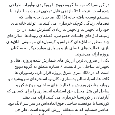
در کورنسیا که توسط گروه دووچ با رویکردی نوآورانه طراحی
شده است، نتیجه 1+0 بازدهی قابل توجهی نسبت به 1 دارد. با
سیستم توسعه یافته خانه (EHS)، صاحبان خانه هایی که
فضاهای زندگی کوچک خریداری می کنند می توانند خانه های
خود را با تجهیزات و تجهیزات زیادی گسترش دهند. در این
زمینه، اتاق‌های جلسات خصوصی، فضاهای رویدادها، سالن‌های
چند منظوره، اتاق‌های کنفرانس، کپسول‌های موسیقی، اتاق‌های
بازی، فعالیت‌های فضای باز و بسیاری موارد دیگر به ساکنان
پروژه ارائه می‌شوند.
یکی از ضروری ترین ارزش های شمارش شده پروژه، هتل و
تجهیزات ساحلی در کانسپت 7 ستاره متعلق به گروه دووچ
است که در 300 متری شرق پروژه قرار دارد. رستوران ها،
کافه ها، اسپا، سالن بدنسازی، کازینو، استخرهای سرپوشیده و
روباز، مناطق ورزش و فعالیت های ساحلی، موج شکن و
ساحل این هتل مجلل، حق استفاده انحصاری را برای کسانی که
آپارتمان در کورنسیا خریداری می کنند، ارائه می دهند.
کورنسیا با موقعیت ساحلی فوق‌العاده‌اش در سراسر لانگ بیچ،
عناصر همسایه که به منطقه ارزش افزوده است، طراحی