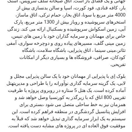
جهانی و یک فضای باز است. اتاق صبحانه سلف سرویس، اسنک
بار، کافه قنادی، فود کورت، اسپا و سالن بدنسازی بیش از
4000 متر مربع با سونا، اتاق بخار، حمام ترکی، اتاق ماساژ،
استخرهای سرپوشیده و روباز بیش از 1300 متر مربع، پارک
آبی، زمین اسکواش سرپوشیده و بسکتبال ارائه می کند. زندگی
خاص برای مهمانان و سرمایه گذاران خود با زمین های تنیس،
زمین مینی گلف، مسیرهای پیاده روی و دوچرخه سواری، آمفی
تئاتر،مینی سینما ، اتاق پذیرایی، باشگاه سلامت، باشگاه
کودکان، صرافی، فروشگاه ها و بسیاری دیگر از امکانات
تفریحی.
بلوک اِی با پذیرایی از مهمانان خود با یک سالن پذیرایی مجلل و
لابی، یک گزینه سرمایه گذاری نوآورانه را با طراحی و مدیریتهتل
آماده کرده است. یک هتل 5 ستاره در روبروی پروژه با ظرفیت
تقریبی 800 اتاق که با زیرگذر به کورنسیا وصل خواهد شد و
همزمان نیز به خط ساحلی متصل می شود ،بستری برای
افزایش پتانسیل گردشگری در منطقه فراهم کرده است. این
سیستم به یک ابزار سرمایه گذاری تبدیل خواهد شد که قبلاً به
موفقیت فوق العاده ای در پروژه های مشابه دست یافته است.