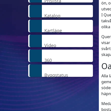
Prislista
ön, o
utvec
I Que
Katalog
takv
olik
Kartläge
Quer
visar
Video
svår
skapa
360
Oa
Byggstatus
Alla 
geme
söder
häpn
Meda
bosta