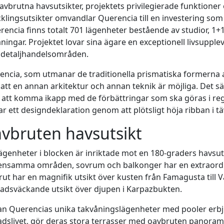
avbrutna havsutsikter, projektets privilegierade funktione
klingsutsikter omvandlar Querencia till en investering som 
rencia finns totalt 701 lägenheter bestående av studior, 1+1
åningar. Projektet lovar sina ägare en exceptionell livsu
a detaljhandelsområden.
encia, som utmanar de traditionella prismatiska formerna
 att en annan arkitektur och annan teknik är möjliga. Det 
t att komma ikapp med de förbättringar som ska göras i r
r ett designdeklaration genom att plötsligt höja ribban i t
vbruten havsutsikt
lägenheter i blocken är inriktade mot en 180-graders havsut
nsamma områden, sovrum och balkonger har en extraordinä
ut har en magnifik utsikt över kusten från Famagusta till V
adsväckande utsikt över djupen i Karpazbukten.
n Querencias unika takvåningslägenheter med pooler erbjud
dslivet, gör deras stora terrasser med oavbruten panorama