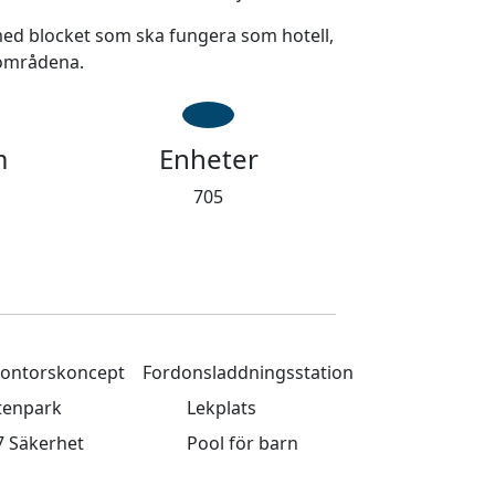
ed blocket som ska fungera som hotell,
sområdena.
m
Enheter
705
ntorskoncept
Fordonsladdningsstation
tenpark
Lekplats
7 Säkerhet
Pool för barn