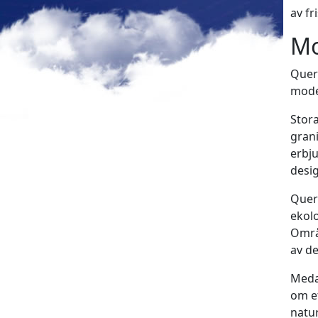
av fri
Mo
Quer
moder
Stora
grani
erbj
desig
Quer
ekolo
Områ
av de
Meda
om et
natur