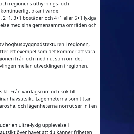
r och regionens uthyrnings- och
kontinuerligt ökar i värde.
, 2+1, 3+1 bostäder och 4+1 eller 5+1 lyxiga
pplevelse med sina gemensamma områden och
 av höghusbyggnadstexturen i regionen,
sätter ett exempel som det kommer att vara
egionen från och med nu, som om det
ävlingen mellan utvecklingen i regionen.
sikt. Från vardagsrum och kök till
r havsutsikt. Lägenheterna som tittar
arosha, och lägenheterna norrut ser in i en
er en ultra-lyxig upplevelse i
utsikt över havet att du känner friheten