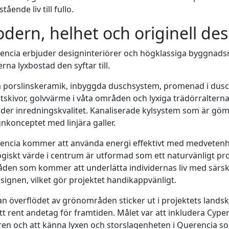
stående liv till fullo.
dern, helhet och originell de
encia erbjuder designinteriörer och högklassiga byggnads
na lyxbostad den syftar till.
 porslinskeramik, inbyggda duschsystem, promenad i duschar
tskivor, golvvärme i våta områden och lyxiga trädörraltern
uder inredningskvalitet. Kanaliserade kylsystem som är g
nkonceptet med linjära galler.
encia kommer att använda energi effektivt med medvetenhe
giskt värde i centrum är utformad som ett naturvänligt pro
den som kommer att underlätta individernas liv med särski
signen, vilket gör projektet handikappvänligt.
n överflödet av grönområden sticker ut i projektets land
t rent andetag för framtiden. Målet var att inkludera Cype
en och att känna lyxen och storslagenheten i Querencia so