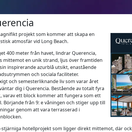
erencia
magnifikt projekt som kommer att skapa en
stisk atmosfär vid Long Beach.
et 400 meter från havet, lindrar Querencia,
s mittemot en unik strand, ljus över framtiden
in inspirerande azurblå utsikt, enastående
dsutrymmen och sociala faciliteter.
yxigt och semesterliknande liv som varar året
väntar dig i Querencia. Bestående av totalt fyra
, varav ett block kommer att fungera som ett
l. Börjande från 9: e våningen och stiger upp till
ningar genom att vara terrasserad i
enblocken.
-stjärniga hotellprojekt som ligger direkt mittemot, där oc