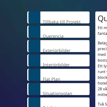
Qu
Tillbaka till Projekt
Ett 
fanta
Querencia
Beläg
preci
Exteriörbilder
med s
bosta
Interiörbilder
Ett l
runt 
block
Flat Plan
hotel
28 vå
Situationsplan
mitt
Två 5