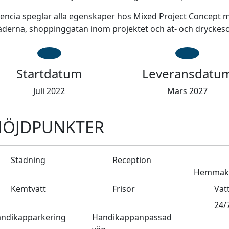
encia speglar alla egenskaper hos Mixed Project Concept m
äderna, shoppinggatan inom projektet och ät- och drycke
Startdatum
Leveransdatu
Juli 2022
Mars 2027
HÖJDPUNKTER
Städning
Reception
Hemmako
Kemtvätt
Frisör
Vat
24/
ndikapparkering
Handikappanpassad