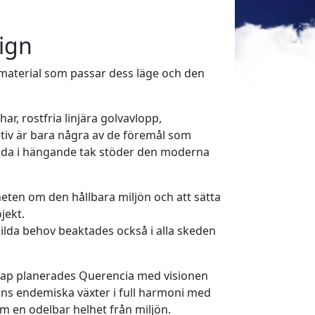
sign
material som passar dess läge och den
, rostfria linjära golvavlopp,
ativ är bara några av de föremål som
ömda i hängande tak stöder den moderna
ten om den hållbara miljön och att sätta
jekt.
lda behov beaktades också i alla skeden
skap planerades Querencia med visionen
rns endemiska växter i full harmoni med
m en odelbar helhet från miljön.